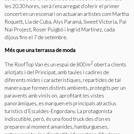
les 20.30 hores, serà l’encarregat d’oferir el primer
Marketing i publicitat
concert en un escenari on actuaran artistes com Martha
Aquestes cookies són utilitzades per emmagatzemar
Roquett, Lia de Cuba, Alys Paramá, Sweet Victoria, Pai
informació sobre les preferències i les eleccions personals
de l'usuari a través de l'observació continuada dels seus
Nai Project, Roser Puigbò i Ingrid Martínez, cada
hàbits de navegació. Gràcies a elles, podem conèixer els
hàbits de navegació al lloc web i mostrar publicitat
dijous fins el 7 de setembre.
relacionada amb el perfil de navegació de l'usuari.
Més que una terrassa de moda
2
The RoofTop Van és un espai de 800 m
obert a clients
allotjats i del Principat, amb taules i cadires de
diferents mides i característiques, repartides de tal
manera que formen distints ambients, protegits per un
paravents amb vinils on, aprofitant les vistes
panoràmiques, es marquen els principals atractius
turístics d’Escaldes-Engordany. La protagonista
indiscutible, però, és una food truck des d’on es
preparen al moment amanides, hamburgueses,