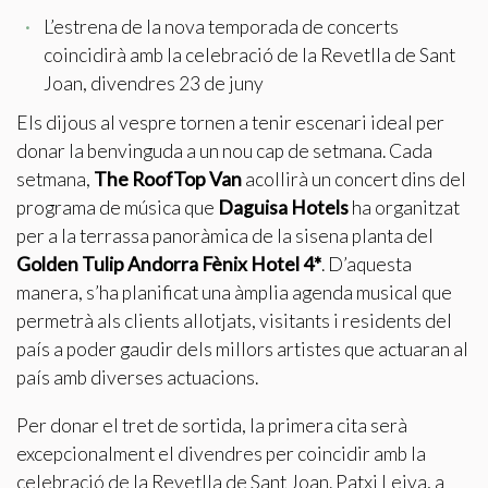
L’estrena de la nova temporada de concerts
coincidirà amb la celebració de la Revetlla de Sant
Tècniques i funcionals
Sempre activades
Joan, divendres 23 de juny
Aquest lloc web utilitza cookies pròpies per recopilar
informació amb la finalitat de millorar els nostres serveis.
Els dijous al vespre tornen a tenir escenari ideal per
Si continua navegant, suposa l'acceptació de la instal·lació
donar la benvinguda a un nou cap de setmana. Cada
de les mateixes. L'usuari té la possibilitat de configurar el
navegador podent, si així ho desitja, impedir que siguin
setmana,
The RoofTop Van
acollirà un concert dins del
instal·lades al disc dur, encara que haurà de tenir en
compte que aquesta acció podrà ocasionar dificultats de
programa de música que
Daguisa Hotels
ha organitzat
navegació de la pàgina web.
per a la terrassa panoràmica de la sisena planta del
Golden Tulip Andorra Fènix Hotel 4*
. D’aquesta
Analítiques i personalització
manera, s’ha planificat una àmplia agenda musical que
Permeten fer el seguiment i l'anàlisi del comportament
permetrà als clients allotjats, visitants i residents del
dels usuaris d'aquest lloc web. La informació recollida
país a poder gaudir dels millors artistes que actuaran al
mitjançant aquest tipus de cookies s'utilitza en el
mesurament de l'activitat del web per a l'elaboració de
país amb diverses actuacions.
perfils de navegació dels usuaris per introduir millores en
funció de l'anàlisi de les dades d'ús que fan els usuaris del
servei. Permeten desar la informació de preferència de
Per donar el tret de sortida, la primera cita serà
l'usuari per millorar la qualitat dels nostres serveis i oferir
excepcionalment el divendres per coincidir amb la
una millor experiència a través de productes recomanats.
celebració de la Revetlla de Sant Joan. Patxi Leiva, a