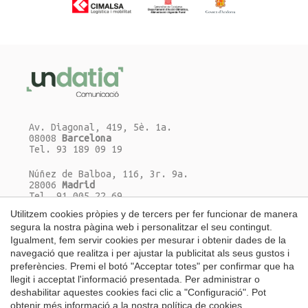
Av. Diagonal, 419, 5è. 1a.
08008
Barcelona
Tel. 93 189 09 19
Núñez de Balboa, 116, 3r. 9a.
28006
Madrid
Tel. 91 005 22 69
Utilitzem cookies pròpies y de tercers per fer funcionar de manera
Escriu-nos un correu-e
segura la nostra pàgina web i personalitzar el seu contingut.
Guardar configuració
Acceptar totes
Igualment, fem servir cookies per mesurar i obtenir dades de la
navegació que realitza i per ajustar la publicitat als seus gustos i
preferències. Premi el botó "Acceptar totes" per confirmar que ha
llegit i acceptat l'informació presentada. Per administrar o
deshabilitar aquestes cookies faci clic a "Configuració". Pot
Català
|
Español
|
English
obtenir més informació a la nostra
política de cookies
.