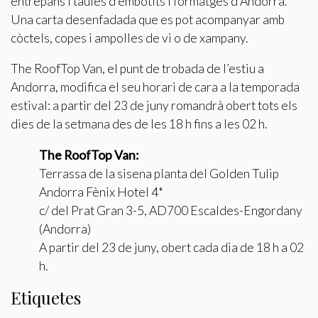
entrepans i taules d’embotits i formatges d’Andorra.
Una carta desenfadada que es pot acompanyar amb
còctels, copes i ampolles de vi o de xampany.
The RoofTop Van, el punt de trobada de l’estiu a
Andorra, modifica el seu horari de cara a la temporada
estival: a partir del 23 de juny romandrà obert tots els
dies de la setmana des de les 18 h fins a les 02 h.
The RoofTop Van:
Terrassa de la sisena planta del Golden Tulip
Andorra Fènix Hotel 4*
c/ del Prat Gran 3-5, AD700 Escaldes-Engordany
(Andorra)
A partir del 23 de juny, obert cada dia de 18 h a 02
h.
Etiquetes