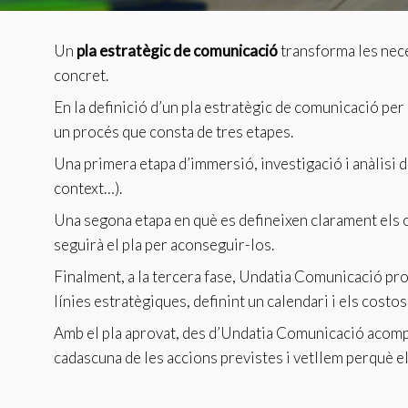
Aquest l
millorar
de les m
Un
pla estratègic de comunicació
transforma les nece
desitja,
compte 
concret.
En la definició d’un pla estratègic de comunicació pe
Analít
un procés que consta de tres etapes.
Permete
Una primera etapa d’immersió, investigació i anàlisi d
La info
de l'act
context…).
introdui
Permeten
Una segona etapa en què es defineixen clarament els o
nostres
seguirà el pla per aconseguir-los.
Marketi
Finalment, a la tercera fase, Undatia Comunicació pr
línies estratègiques, definint un calendari i els costo
Aqueste
preferèn
dels se
Amb el pla aprovat, des d’Undatia Comunicació acompa
navegaci
cadascuna de les accions previstes i vetllem perquè el
l'usuari.