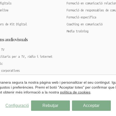
digitals
Formació en comunicació relacio
online
Formació de responsables de com
Formació específica
ors de Kit Digital
Coaching en comunicació
Media training
ns audiovisuals
 TV
citaris per a TV, ràdio i internet
ic
 corporatives
oducció d’esdeveniments
 manera segura la nostra pàgina web i personalitzar el seu contingut. I
0º d'esdeveniments
s gustos i preferències. Premi el botó "Acceptar totes" per confirmar que 
Pot obtenir més informació a la nostra
política de cookies
.
Configuració
Rebutjar
Acceptar
ats
Avís Legal
Política de Cookies