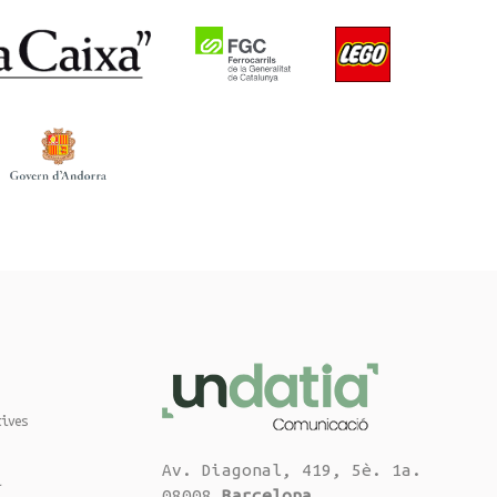
tives
Av. Diagonal, 419, 5è. 1a.
i
08008
Barcelona