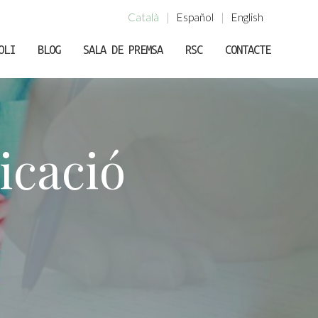
Català
|
Español
|
English
OLI
BLOG
SALA DE PREMSA
RSC
CONTACTE
icació
tivades