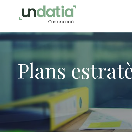
Plans estrat
Modif
Tècniq