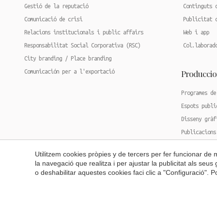
Gestió de la reputació
Continguts 
Comunicació de crisi
Publicitat 
Relacions institucionals i public affairs
Web i app
Responsabilitat Social Corporativa (RSC)
Col.laborad
City branding / Place branding
Produccio
Comunicación per a l'exportació
Programes de
Espots publi
Disseny gràf
Publicacions
Disseny i pr
Utilitzem cookies pròpies y de tercers per fer funcionar de
Cobertura 36
la navegació que realitza i per ajustar la publicitat als seu
o deshabilitar aquestes cookies faci clic a "Configuració". 
Copyright 2026 © UNDATIA S.L. | Tots els drets reserv