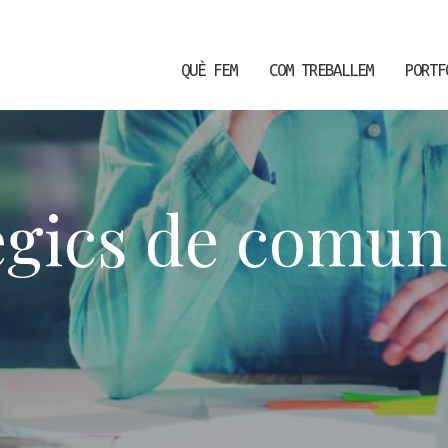
QUÈ FEM
COM TREBALLEM
PORTF
ègics de comun
icar cookies
ues i funcionals
Sempre ac