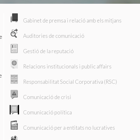
 de
tal·lació
 així ho
n
Gabinet de premsa i relació amb els mitjans
na web.
Auditories de comunicació
e
Gestió de la reputació
oc web.
urament
Relacions institucionals i public affairs
 servei.
 dels
e
s.
Responsabilitat Social Corporativa (RSC)
Comunicació de crisi
inuada
Comunicació política
ió de
Comunicació per a entitats no lucratives