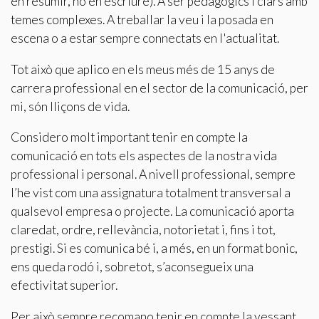
en resumir, no en escriure). A ser pedagògics i clars amb
temes complexes. A treballar la veu i la posada en
Marketing i publicitat
escena o a estar sempre connectats en l'actualitat.
Aquestes cookies són utilitzades per emmagatzemar
Tot això que aplico en els meus més de 15 anys de
informació sobre les preferències i les eleccions personals
de l'usuari a través de l'observació continuada dels seus
carrera professional en el sector de la comunicació, per
hàbits de navegació. Gràcies a elles, podem conèixer els
hàbits de navegació al lloc web i mostrar publicitat
mi, són lliçons de vida.
relacionada amb el perfil de navegació de l'usuari.
Considero molt important tenir en compte la
comunicació en tots els aspectes de la nostra vida
professional i personal. A nivell professional, sempre
l’he vist com una assignatura totalment transversal a
qualsevol empresa o projecte. La comunicació aporta
claredat, ordre, rellevància, notorietat i, fins i tot,
prestigi. Si es comunica bé i, a més, en un format bonic,
ens queda rodó i, sobretot, s’aconsegueix una
efectivitat superior.
Per això sempre recomano tenir en compte la vessant