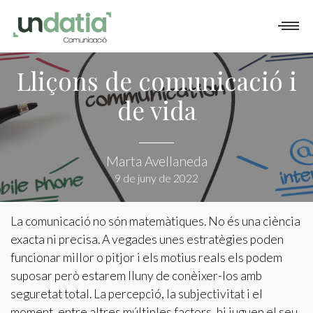
QUÈ FEM
COM TREBALLEM
PORTFOLI
Lliçons de comunicació i
de vida
BLOG
CONTACTE
Marta Avellaneda
9 de juny de 2022
La comunicació no són matemàtiques. No és una ciència
exacta ni precisa. A vegades unes estratègies poden
funcionar millor o pitjor i els motius reals els podem
suposar però estarem lluny de conèixer-los amb
seguretat total. La percepció, la subjectivitat i el
moment, entre altres múltiples factors, hi juguen el seu