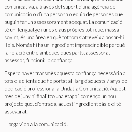
comunicativa, a través del suport d’una agència de
comunicació o d’una persona o equip de persones que
puguin fer un assessorament adequat. La comunicació
té un llenguatge i unes claus pròpies tot i que, massa
sovint, és una àrea en què tothom s’atreveix a posar-hi
lleis. Només hi ha un ingredient imprescindible perquè
la relació entre ambdues dues parts, assessorat i
assessor, funcioni: la confiança.
Espero haver transmès aquesta confiança necessària a
tots els clients que he portat al llarg d’aquests 7 anys de
dedicació professional a Undatia Comunicació. Aquest
mes de juny hi finalitzo una etapa i començo un nou
projecte que, d’entrada, aquest ingredient bàsic el té
assegurat.
Llarga vida a la comunicació!