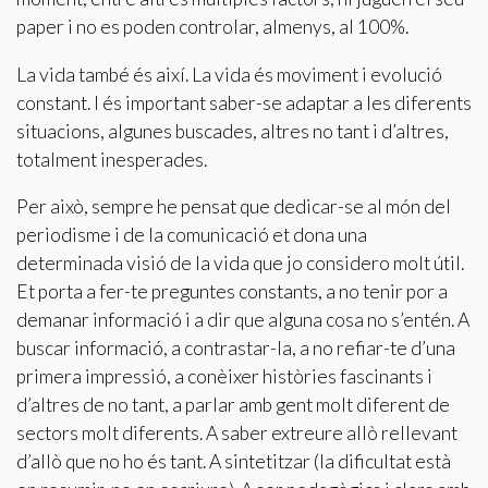
Modificar cookies
paper i no es poden controlar, almenys, al 100%.
La vida també és així. La vida és moviment i evolució
Tècniques i funcionals
Sempre activades
constant. I és important saber-se adaptar a les diferents
situacions, algunes buscades, altres no tant i d’altres,
Aquest lloc web utilitza cookies pròpies per recopilar
informació amb la finalitat de millorar els nostres serveis.
totalment inesperades.
Si continua navegant, suposa l'acceptació de la instal·lació
de les mateixes. L'usuari té la possibilitat de configurar el
navegador podent, si així ho desitja, impedir que siguin
Per això, sempre he pensat que dedicar-se al món del
instal·lades al disc dur, encara que haurà de tenir en
periodisme i de la comunicació et dona una
compte que aquesta acció podrà ocasionar dificultats de
navegació de la pàgina web.
determinada visió de la vida que jo considero molt útil.
Et porta a fer-te preguntes constants, a no tenir por a
Analítiques i personalització
demanar informació i a dir que alguna cosa no s’entén. A
Permeten fer el seguiment i l'anàlisi del comportament
buscar informació, a contrastar-la, a no refiar-te d’una
dels usuaris d'aquest lloc web. La informació recollida
primera impressió, a conèixer històries fascinants i
mitjançant aquest tipus de cookies s'utilitza en el
mesurament de l'activitat del web per a l'elaboració de
d’altres de no tant, a parlar amb gent molt diferent de
perfils de navegació dels usuaris per introduir millores en
sectors molt diferents. A saber extreure allò rellevant
funció de l'anàlisi de les dades d'ús que fan els usuaris del
servei. Permeten desar la informació de preferència de
d’allò que no ho és tant. A sintetitzar (la dificultat està
l'usuari per millorar la qualitat dels nostres serveis i oferir
una millor experiència a través de productes recomanats.