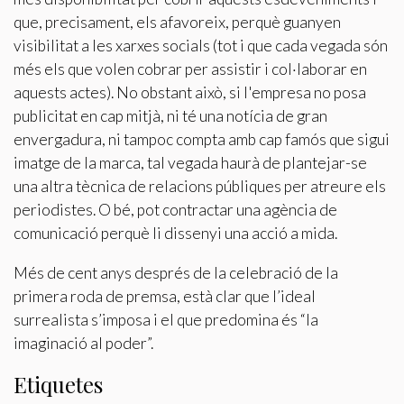
que, precisament, els afavoreix, perquè guanyen
visibilitat a les xarxes socials (tot i que cada vegada són
més els que volen cobrar per assistir i col·laborar en
aquests actes). No obstant això, si l'empresa no posa
publicitat en cap mitjà, ni té una notícia de gran
envergadura, ni tampoc compta amb cap famós que sigui
imatge de la marca, tal vegada haurà de plantejar-se
una altra tècnica de relacions públiques per atreure els
periodistes. O bé, pot contractar una agència de
comunicació perquè li dissenyi una acció a mida.
Més de cent anys després de la celebració de la
primera roda de premsa, està clar que l’ideal
surrealista s’imposa i el que predomina és “la
imaginació al poder”.
Etiquetes