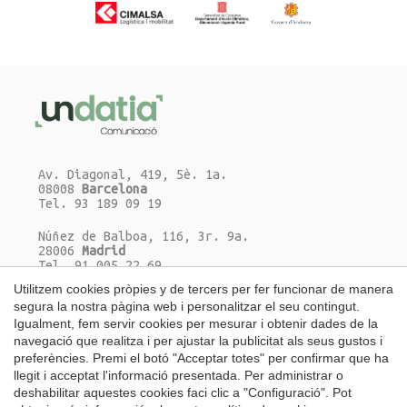
Av. Diagonal, 419, 5è. 1a.
08008
Barcelona
Tel. 93 189 09 19
Núñez de Balboa, 116, 3r. 9a.
28006
Madrid
Tel. 91 005 22 69
Utilitzem cookies pròpies y de tercers per fer funcionar de manera
Escriu-nos un correu-e
Guardar configuració
Acceptar totes
segura la nostra pàgina web i personalitzar el seu contingut.
Igualment, fem servir cookies per mesurar i obtenir dades de la
navegació que realitza i per ajustar la publicitat als seus gustos i
preferències. Premi el botó "Acceptar totes" per confirmar que ha
llegit i acceptat l'informació presentada. Per administrar o
deshabilitar aquestes cookies faci clic a "Configuració". Pot
Català
|
Español
|
English