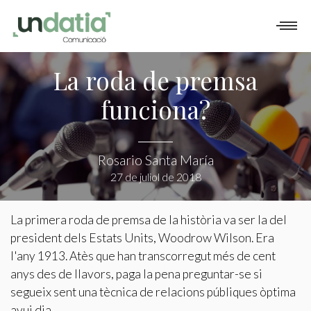
QUÈ FEM
COM TREBALLEM
PORTFOLI
La roda de premsa
funciona?
BLOG
CONTACTE
Rosario Santa María
27 de juliol de 2018
La primera roda de premsa de la història va ser la del
president dels Estats Units, Woodrow Wilson. Era
l'any 1913. Atès que han transcorregut més de cent
anys des de llavors, paga la pena preguntar-se si
segueix sent una tècnica de relacions públiques òptima
avui dia.