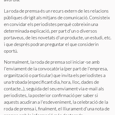
La roda de premsa és un recurs extern de les relacions
Modificar cookies
públiques dirigit als mitjans de comunicació. Consisteix
en convidar els periodistes perquè cobreixin una
determinada explicació, per part d'un o diversos
Tècniques i funcionals
Sempre activades
portaveus, de les novetats d'un producte, un estudi, etc.
Aquest lloc web utilitza cookies pròpies per recopilar
i que després podran preguntar el que considerin
informació amb la finalitat de millorar els nostres serveis.
Si continua navegant, suposa l'acceptació de la instal·lació
oportú.
de les mateixes. L'usuari té la possibilitat de configurar el
navegador podent, si així ho desitja, impedir que siguin
Normalment, la roda de premsa sol iniciar-se amb
instal·lades al disc dur, encara que haurà de tenir en
compte que aquesta acció podrà ocasionar dificultats de
l'enviament de la convocatòria (per part de l'empresa,
navegació de la pàgina web.
organització o particular) que invita els periodistes a
una trobada (especificant dia, hora, lloc, dades de
Analítiques i personalització
contacte...), seguida del seu enviament via e-mail als
Permeten fer el seguiment i l'anàlisi del comportament
periodistes, la posterior confirmació per saber si
dels usuaris d'aquest lloc web. La informació recollida
mitjançant aquest tipus de cookies s'utilitza en el
aquests acudiran a l'esdeveniment, la celebració de la
mesurament de l'activitat del web per a l'elaboració de
roda de premsa i, finalment, el lliurament d'una nota de
perfils de navegació dels usuaris per introduir millores en
funció de l'anàlisi de les dades d'ús que fan els usuaris del