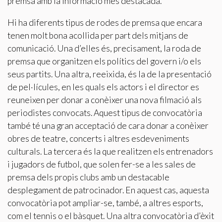
premsa amb la informació més destacada.
servei. Permeten desar la informació de preferència de
l'usuari per millorar la qualitat dels nostres serveis i oferir
una millor experiència a través de productes recomanats.
Hi ha diferents tipus de rodes de premsa que encara
tenen molt bona acollida per part dels mitjans de
Marketing i publicitat
comunicació. Una d’elles és, precisament, la roda de
premsa que organitzen els polítics del govern i/o els
Aquestes cookies són utilitzades per emmagatzemar
informació sobre les preferències i les eleccions personals
seus partits. Una altra, reeixida, és la de la presentació
de l'usuari a través de l'observació continuada dels seus
hàbits de navegació. Gràcies a elles, podem conèixer els
de pel·lícules, en les quals els actors i el director es
hàbits de navegació al lloc web i mostrar publicitat
reuneixen per donar a conèixer una nova filmació als
relacionada amb el perfil de navegació de l'usuari.
periodistes convocats. Aquest tipus de convocatòria
també té una gran acceptació de cara donar a conèixer
obres de teatre, concerts i altres esdeveniments
culturals. La tercera és la que realitzen els entrenadors
i jugadors de futbol, que solen fer-se a les sales de
premsa dels propis clubs amb un destacable
desplegament de patrocinador. En aquest cas, aquesta
convocatòria pot ampliar-se, també, a altres esports,
com el tennis o el bàsquet. Una altra convocatòria d’èxit