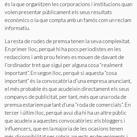
és la que organitzen les corporacions i institucions quan
volen presentar públicament els seus resultats
econòmics o la que compta amb un famós com un reclam
informatiu.
La resta de rodes de premsa tenen la seva complexitat.
En primer lloc, perquè hi ha pocs periodistes en les
redaccions i amb prou feines es mouen de davant de
l'ordinador tret que sigui per alguna cosa “realment
important”. En segon lloc, perquè si aquesta “cosa
important” és la convocatòria d'una empresa anunciant,
el més probable és que acudeixin directament els seus
companys de publicitat, per tant, més que una roda de
premsa estaríem parlant d’una “roda de comercials”. En
tercer i últim lloc, perquè avui dia hi ha un altre públic
que acudeix a aquestes convocatòries: els bloggers i
influencers, que en la majoria de les ocasions tenen
més disponibilitat per cobrir aquests esdeveniments i