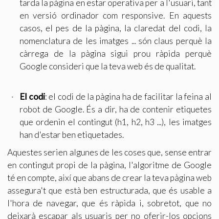
tarda la pàgina en estar operativa per a l'usuari, tant
en versió ordinador com responsive. En aquests
casos, el pes de la pàgina, la claredat del codi, la
nomenclatura de les imatges ... són claus perquè la
càrrega de la pàgina sigui prou ràpida perquè
Google consideri que la teva web és de qualitat.
El codi
: el codi de la pàgina ha de facilitar la feina al
robot de Google. És a dir, ha de contenir etiquetes
que ordenin el contingut (h1, h2, h3 ...), les imatges
han d'estar ben etiquetades.
Aquestes serien algunes de les coses que, sense entrar
en contingut propi de la pàgina, l'algoritme de Google
té en compte, així que abans de crear la teva pàgina web
assegura't que està ben estructurada, que és usable a
l'hora de navegar, que és ràpida i, sobretot, que no
deixarà escapar als usuaris per no oferir-los opcions