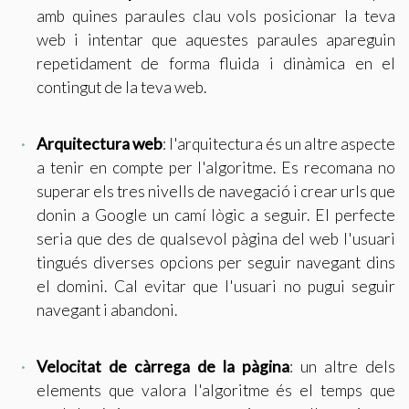
amb quines paraules clau vols posicionar la teva
Marketing i publicitat
web i intentar que aquestes paraules apareguin
repetidament de forma fluida i dinàmica en el
Aquestes cookies són utilitzades per emmagatzemar
informació sobre les preferències i les eleccions personals
contingut de la teva web.
de l'usuari a través de l'observació continuada dels seus
hàbits de navegació. Gràcies a elles, podem conèixer els
hàbits de navegació al lloc web i mostrar publicitat
relacionada amb el perfil de navegació de l'usuari.
Arquitectura web
: l'arquitectura és un altre aspecte
a tenir en compte per l'algoritme. Es recomana no
superar els tres nivells de navegació i crear urls que
donin a Google un camí lògic a seguir. El perfecte
seria que des de qualsevol pàgina del web l'usuari
tingués diverses opcions per seguir navegant dins
el domini. Cal evitar que l'usuari no pugui seguir
navegant i abandoni.
Velocitat de càrrega de la pàgina
: un altre dels
elements que valora l'algoritme és el temps que