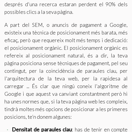
Modificar cookies
després d'una recerca estaran perdent el 90% dels
possibles clics a la seva pàgina.
Tècniques i funcionals
Sempre activades
A part del SEM, o anuncis de pagament a Google,
existeix una tècnica de posicionament més barata, més
Aquest lloc web utilitza cookies pròpies per recopilar
informació amb la finalitat de millorar els nostres serveis.
eficaç, però que requereix molt més temps i dedicació:
Si continua navegant, suposa l'acceptació de la instal·lació
de les mateixes. L'usuari té la possibilitat de configurar el
el posicionament orgànic. El posicionament orgànic es
navegador podent, si així ho desitja, impedir que siguin
refereix al posicionament natural, és a dir, la teva
instal·lades al disc dur, encara que haurà de tenir en
compte que aquesta acció podrà ocasionar dificultats de
pàgina posiciona sense tècniques de pagament, pel seu
navegació de la pàgina web.
contingut, per la coincidència de paraules clau, per
l'arquitectura de la teva web, per la rapidesa al
Analítiques i personalització
carregar ... És clar que ningú coneix l'algoritme de
Permeten fer el seguiment i l'anàlisi del comportament
Google i que aquest va canviant constantment però hi
dels usuaris d'aquest lloc web. La informació recollida
mitjançant aquest tipus de cookies s'utilitza en el
ha unes normes que, si la teva pàgina web les compleix,
mesurament de l'activitat del web per a l'elaboració de
tindrà moltes més opcions de posicionar a les primeres
perfils de navegació dels usuaris per introduir millores en
funció de l'anàlisi de les dades d'ús que fan els usuaris del
posicions, te’n donem algunes:
servei. Permeten desar la informació de preferència de
l'usuari per millorar la qualitat dels nostres serveis i oferir
una millor experiència a través de productes recomanats.
Densitat de paraules clau
: has de tenir en compte