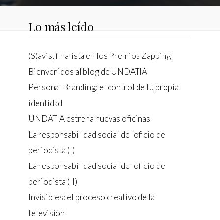
activas
Lo más leído
d de
egador
ue
(S)avis, finalista en los Premios Zapping
egación
Bienvenidos al blog de UNDATIA
Personal Branding: el control de tu propia
identidad
 de este
UNDATIA estrena nuevas oficinas
a
ión de
La responsabilidad social del oficio de
s de uso
rencia
periodista (I)
ejor
La responsabilidad social del oficio de
periodista (II)
Invisibles: el proceso creativo de la
s y
us
televisión
gación