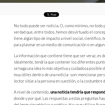
Técnic
Este sit
mejorar
instala
No todo puede ser noticia. O, como mínimo, no todo p
pudiend
deberá 
verdad que, entre todos, hemos desvirtuado el concep
de la p
tiene algún tipo de impacto a nivel social, científico,
para plasmar en un medio de comunicación o en algun
Analít
Permite
La información que contiene tiene que ser veraz, es de
sitio we
medició
idealmente, tendría que contener los diferentes puntos
los usua
se haga una idea lo más objetiva y cuidadosa posible
que hac
del usu
muy útiles dentro de una noticia- son: mencionar per
experie
lector sitúe a la persona en cuestión, o la costumbre 
Market
A nivel de contenido,
una noticia tendría que respond
Estas c
donde y por qué. Las respuestas a estas preguntas hay 
eleccio
hábitos
del lenguaje retórico o poético. Hay que utilizar frase