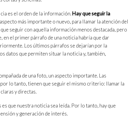
tio web y mostrar publicidad relacionada con el perfil de navegación del
.
Guardar configuración
Aceptar todas
cia es el orden de la información.
Hay que seguir la
aspecto más importante o nuevo, para llamar la atención del
ay que seguir con aquella información menos destacada, pero
 en el primer párrafo de una noticia habría que dar
riormente. Los últimos párrafos se dejarían por la
os datos que permiten situar la noticia y, también,
ompañada de una foto, un aspecto importante. Las
 por lo tanto, tienen que seguir el mismo criterio: llamar la
claras y directas.
 es que nuestra noticia sea leída. Por lo tanto, hay que
prensión y generación de interés.