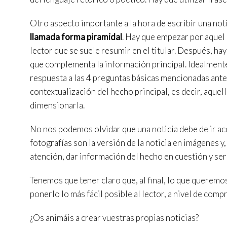
en el si
usuario
Otro aspecto importante a la hora de escribir una noti
llamada forma piramidal
. Hay que empezar por aquel 
lector que se suele resumir en el titular. Después, h
que complementa la información principal. Idealmente,
respuesta a las 4 preguntas básicas mencionadas ante
contextualización del hecho principal, es decir, aquell
dimensionarla.
No nos podemos olvidar que una noticia debe de ir ac
fotografías son la versión de la noticia en imágenes y,
atención, dar información del hecho en cuestión y ser 
Tenemos que tener claro que, al final, lo que queremos
ponerlo lo más fácil posible al lector, a nivel de com
¿Os animáis a crear vuestras propias noticias?