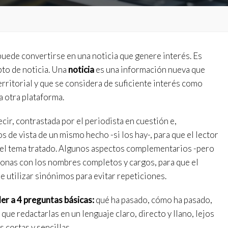
as y funcionales
Siempre 
io web utiliza Cookies propias para recopilar información con la finalida
 nuestros servicios. Si continua navegando, supone la aceptación de la
ción de las mismas. El usuario tiene la posibilidad de configurar su nav
uede convertirse en una noticia que genere interés. Es
o, si así lo desea, impedir que sean instaladas en su disco duro, aunq
tener en cuenta que dicha acción podrá ocasionar dificultades de nav
to de noticia. Una
noticia
es una información nueva que
ágina web.
 territorial y que se considera de suficiente interés como
a otra plataforma.
icas y personalización
n realizar el seguimiento y análisis del comportamiento de los usuarios
cir, contrastada por el periodista en cuestión e,
b. La información recogida mediante este tipo de cookies se utiliza en l
n de la actividad de la web para la elaboración de perfiles de navegac
 de vista de un mismo hecho -si los hay-, para que el lector
rios con el fin de introducir mejoras en función del análisis de los dato
 del tema tratado. Algunos aspectos complementarios -pero
en los usuarios del servicio. Permiten guardar la información de prefe
ario para mejorar la calidad de nuestros servicios y para ofrecer una m
sonas con los nombres completos y cargos, para que el
ncia a través de productos recomendados.
de utilizar sinónimos para evitar repeticiones.
ing y publicidad
er a 4 preguntas básicas:
qué ha pasado, cómo ha pasado,
ookies son utilizadas para almacenar información sobre las preferencia
que redactarlas en un lenguaje claro, directo y llano, lejos
nes personales del usuario a través de la observación continuada de s
 de navegación. Gracias a ellas, podemos conocer los hábitos de nave
s cortas y sencillas.