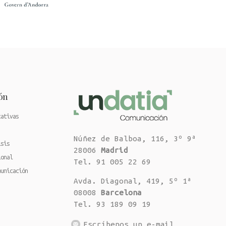
ón
cativas
Núñez de Balboa, 116, 3º 9ª
isis
28006
Madrid
ional
Tel. 91 005 22 69
municación
Avda. Diagonal, 419, 5º 1ª
08008
Barcelona
Tel. 93 189 09 19
Escríbenos un e-mail