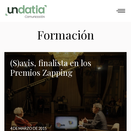
QUÉ HACEMOS
CÓMO TRABAJAMOS
PORTFOLIO
Formación
BLOG
CONTACTO
(S)avis, finalista en los
Premios Zapping
Modificar cookies
Técnicas y funcionales
Siempre activas
4 DE MARZO DE 2015