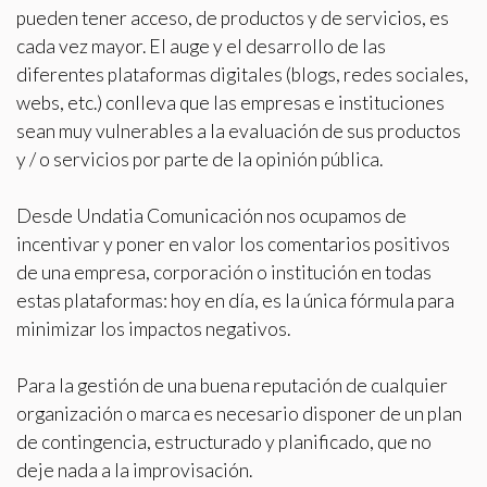
pueden tener acceso, de productos y de servicios, es
Técnicas y funcionales
Siempre activas
cada vez mayor. El auge y el desarrollo de las
Este sitio web utiliza Cookies propias para recopilar
diferentes plataformas digitales (blogs, redes sociales,
información con la finalidad de mejorar nuestros servicios.
Si continua navegando, supone la aceptación de la
webs, etc.) conlleva que las empresas e instituciones
instalación de las mismas. El usuario tiene la posibilidad
sean muy vulnerables a la evaluación de sus productos
de configurar su navegador pudiendo, si así lo desea,
impedir que sean instaladas en su disco duro, aunque
y / o servicios por parte de la opinión pública.
deberá tener en cuenta que dicha acción podrá ocasionar
dificultades de navegación de la página web.
Desde Undatia Comunicación nos ocupamos de
Analíticas y personalización
incentivar y poner en valor los comentarios positivos
de una empresa, corporación o institución en todas
Permiten realizar el seguimiento y análisis del
comportamiento de los usuarios de este sitio web. La
estas plataformas: hoy en día, es la única fórmula para
información recogida mediante este tipo de cookies se
minimizar los impactos negativos.
utiliza en la medición de la actividad de la web para la
elaboración de perfiles de navegación de los usuarios con
el fin de introducir mejoras en función del análisis de los
datos de uso que hacen los usuarios del servicio. Permiten
Para la gestión de una buena reputación de cualquier
guardar la información de preferencia del usuario para
organización o marca es necesario disponer de un plan
mejorar la calidad de nuestros servicios y para ofrecer una
mejor experiencia a través de productos recomendados.
de contingencia, estructurado y planificado, que no
deje nada a la improvisación.