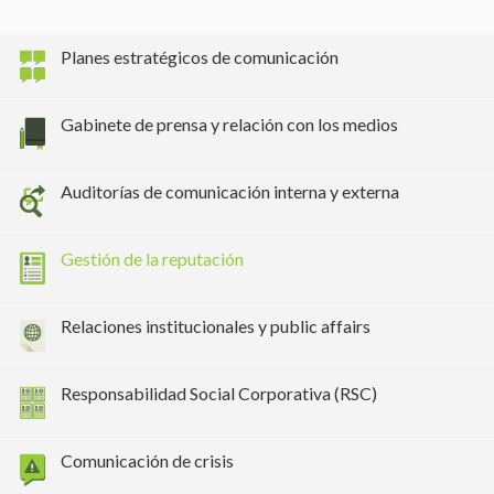
Marketing y publicidad
Estas cookies son utilizadas para almacenar información
Planes estratégicos de comunicación
sobre las preferencias y elecciones personales del usuario
a través de la observación continuada de sus hábitos de
navegación. Gracias a ellas, podemos conocer los hábitos
de navegación en el sitio web y mostrar publicidad
Gabinete de prensa y relación con los medios
relacionada con el perfil de navegación del usuario.
Auditorías de comunicación interna y externa
Gestión de la reputación
Relaciones institucionales y public affairs
Responsabilidad Social Corporativa (RSC)
Comunicación de crisis