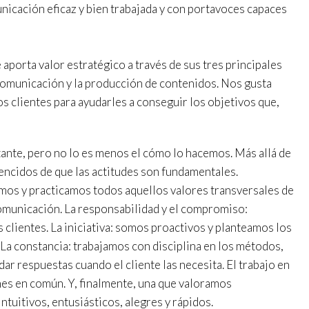
nes personales del usuario a través de la observación continuada de s
unicación eficaz y bien trabajada y con portavoces capaces
 de navegación. Gracias a ellas, podemos conocer los hábitos de nave
tio web y mostrar publicidad relacionada con el perfil de navegación del
.
Guardar configuración
Aceptar todas
orta valor estratégico a través de sus tres principales
 comunicación y la producción de contenidos. Nos gusta
 clientes para ayudarles a conseguir los objetivos que,
ante, pero no lo es menos el cómo lo hacemos. Más allá de
encidos de que las actitudes son fundamentales.
s y practicamos todos aquellos valores transversales de
comunicación. La responsabilidad y el compromiso:
clientes. La iniciativa: somos proactivos y planteamos los
a constancia: trabajamos con disciplina en los métodos,
dar respuestas cuando el cliente las necesita. El trabajo en
es en común. Y, finalmente, una que valoramos
ntuitivos, entusiásticos, alegres y rápidos.