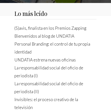
Lo más leído
activas
d de
(S)avis, finalista en los Premios Zapping
egador
ue
Bienvenidos al blog de UNDATIA
egación
Personal Branding: el control de tu propia
identidad
UNDATIA estrena nuevas oficinas
 de este
La responsabilidad social del oficio de
a
ión de
periodista (I)
s de uso
rencia
La responsabilidad social del oficio de
ejor
periodista (II)
Invisibles: el proceso creativo de la
televisión
s y