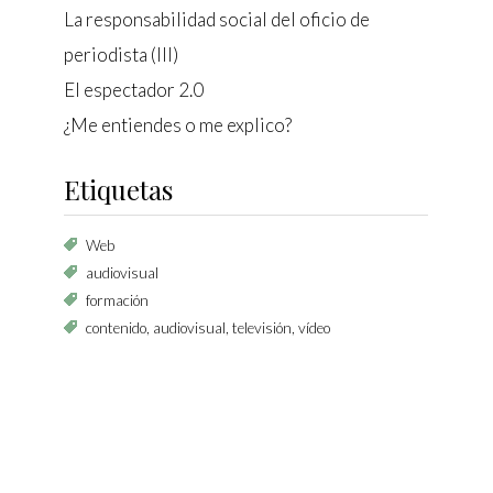
us
La responsabilidad social del oficio de
gación
periodista (III)
El espectador 2.0
¿Me entiendes o me explico?
Etiquetas
Web
audiovisual
formación
contenido, audiovisual, televisión, vídeo