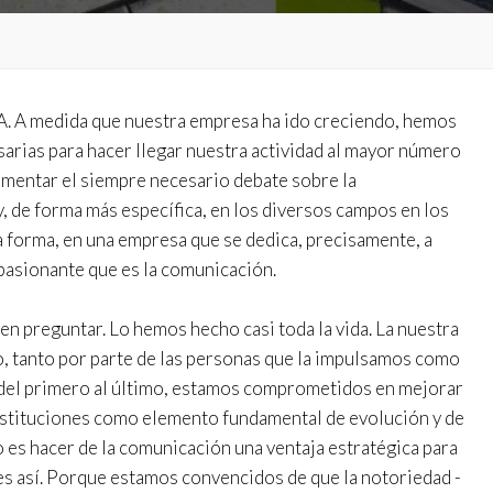
as y funcionales
Siempre 
io web utiliza Cookies propias para recopilar información con la finalida
 nuestros servicios. Si continua navegando, supone la aceptación de la
A. A medida que nuestra empresa ha ido creciendo, hemos
ción de las mismas. El usuario tiene la posibilidad de configurar su nav
sarias para hacer llegar nuestra actividad al mayor número
o, si así lo desea, impedir que sean instaladas en su disco duro, aunq
tener en cuenta que dicha acción podrá ocasionar dificultades de nav
fomentar el siempre necesario debate sobre la
ágina web.
y, de forma más específica, en los diversos campos en los
a forma, en una empresa que se dedica, precisamente, a
icas y personalización
pasionante que es la comunicación.
n realizar el seguimiento y análisis del comportamiento de los usuarios
b. La información recogida mediante este tipo de cookies se utiliza en l
n de la actividad de la web para la elaboración de perfiles de navegac
n preguntar. Lo hemos hecho casi toda la vida. La nuestra
rios con el fin de introducir mejoras en función del análisis de los dato
en los usuarios del servicio. Permiten guardar la información de prefe
, tanto por parte de las personas que la impulsamos como
ario para mejorar la calidad de nuestros servicios y para ofrecer una m
, del primero al último, estamos comprometidos en mejorar
ncia a través de productos recomendados.
instituciones como elemento fundamental de evolución y de
ing y publicidad
 es hacer de la comunicación una ventaja estratégica para
es así. Porque estamos convencidos de que la notoriedad -
ookies son utilizadas para almacenar información sobre las preferencia