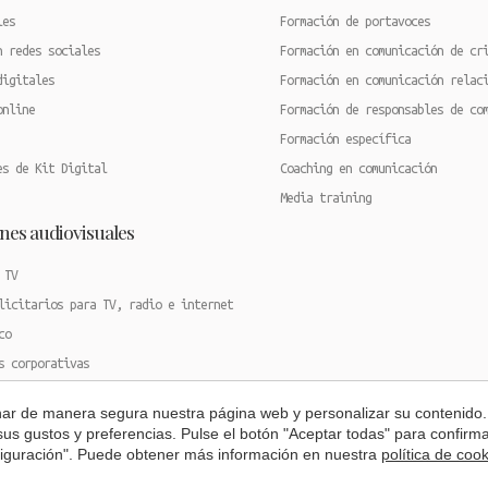
les
Formación de portavoces
n redes sociales
Formación en comunicación de cr
digitales
Formación en comunicación relac
online
Formación de responsables de co
Formación específica
es de Kit Digital
Coaching en comunicación
Media training
nes audiovisuales
 TV
licitarios para TV, radio e internet
co
s corporativas
ducción de eventos
onar de manera segura nuestra página web y personalizar su contenido.
0º de eventos
 sus gustos y preferencias. Pulse el botón "Aceptar todas" para confir
nfiguración". Puede obtener más información en nuestra
política de coo