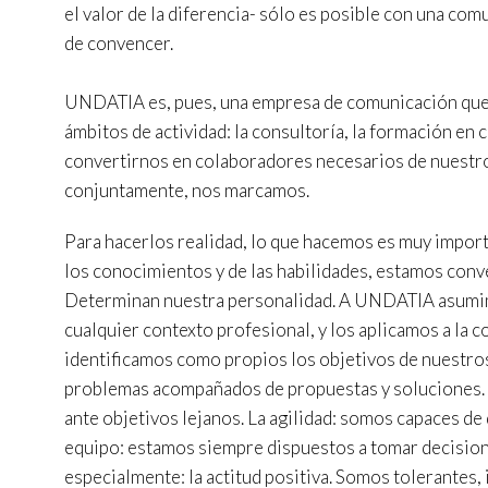
eleccio
el valor de la diferencia- sólo es posible con una com
hábitos
de convencer.
en el si
usuario
UNDATIA es, pues, una empresa de comunicación que ap
ámbitos de actividad: la consultoría, la formación en
convertirnos en colaboradores necesarios de nuestros
conjuntamente, nos marcamos.
Para hacerlos realidad, lo que hacemos es muy import
los conocimientos y de las habilidades, estamos conv
Determinan nuestra personalidad. A UNDATIA asumimo
cualquier contexto profesional, y los aplicamos a la 
identificamos como propios los objetivos de nuestros 
problemas acompañados de propuestas y soluciones. L
ante objetivos lejanos. La agilidad: somos capaces de 
equipo: estamos siempre dispuestos a tomar decision
especialmente: la actitud positiva. Somos tolerantes, i