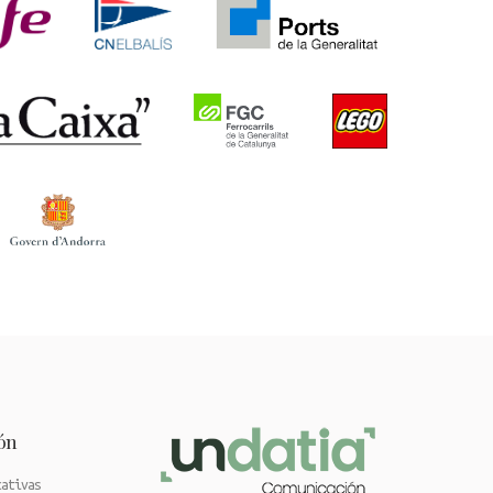
ón
cativas