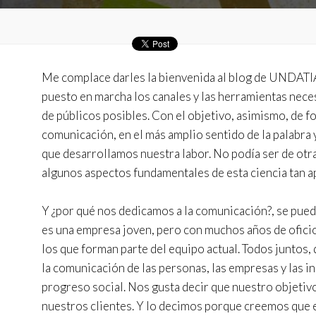
Técnic
Este sit
mejorar
Me complace darles la bienvenida al blog de UNDATI
instala
puesto en marcha los canales y las herramientas nece
pudiend
deberá 
de públicos posibles. Con el objetivo, asimismo, de 
de la p
comunicación, en el más amplio sentido de la palabra 
que desarrollamos nuestra labor. No podía ser de otr
Analít
algunos aspectos fundamentales de esta ciencia tan a
Permite
sitio we
medició
Y ¿por qué nos dedicamos a la comunicación?, se puede
los usua
que hac
es una empresa joven, pero con muchos años de oficio
del usu
los que forman parte del equipo actual. Todos juntos
experie
la comunicación de las personas, las empresas y las 
Market
progreso social. Nos gusta decir que nuestro objetivo
nuestros clientes. Y lo decimos porque creemos que 
Estas c