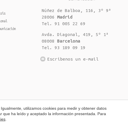
Núñez de Balboa, 116, 3º 9ª
isis
28006
Madrid
ional
Tel. 91 005 22 69
municación
Avda. Diagonal, 419, 5º 1ª
08008
Barcelona
Tel. 93 189 09 19
Escríbenos un e-mail
 Igualmente, utilizamos cookies para medir y obtener datos
mar que ha leído y aceptado la información presentada. Para
kies
.