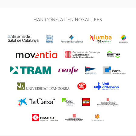
Analítiques i personalització
HAN CONFIAT EN NOSALTRES
Permeten fer el seguiment i l'anàlisi del comportament
dels usuaris d'aquest lloc web. La informació recollida
mitjançant aquest tipus de cookies s'utilitza en el
mesurament de l'activitat del web per a l'elaboració de
perfils de navegació dels usuaris per introduir millores en
funció de l'anàlisi de les dades d'ús que fan els usuaris del
servei. Permeten desar la informació de preferència de
l'usuari per millorar la qualitat dels nostres serveis i oferir
una millor experiència a través de productes recomanats.
Marketing i publicitat
Aquestes cookies són utilitzades per emmagatzemar
informació sobre les preferències i les eleccions personals
de l'usuari a través de l'observació continuada dels seus
hàbits de navegació. Gràcies a elles, podem conèixer els
hàbits de navegació al lloc web i mostrar publicitat
relacionada amb el perfil de navegació de l'usuari.