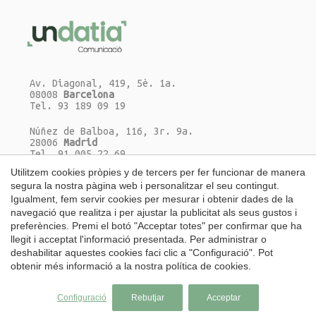
Av. Diagonal, 419, 5è. 1a.
08008
Barcelona
Tel. 93 189 09 19
Núñez de Balboa, 116, 3r. 9a.
28006
Madrid
Tel. 91 005 22 69
Utilitzem cookies pròpies y de tercers per fer funcionar de manera
Escriu-nos un correu-e
segura la nostra pàgina web i personalitzar el seu contingut.
Igualment, fem servir cookies per mesurar i obtenir dades de la
navegació que realitza i per ajustar la publicitat als seus gustos i
preferències. Premi el botó "Acceptar totes" per confirmar que ha
llegit i acceptat l'informació presentada. Per administrar o
Guardar configuració
Acceptar totes
deshabilitar aquestes cookies faci clic a "Configuració". Pot
Català
|
Español
|
English
obtenir més informació a la nostra
política de cookies
.
Copyright 2026 © UNDATIA S.L.
Tots els drets reservats
Configuració
Rebutjar
Acceptar
Avís Legal
Política de Cookies