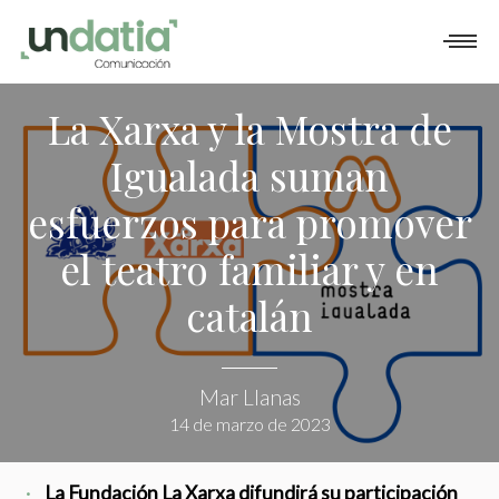
QUÉ HACEMOS
CÓMO TRABAJAMOS
PORTFOLIO
La Xarxa y la Mostra de
Igualada suman
BLOG
esfuerzos para promover
CONTACTO
el teatro familiar y en
catalán
Mar Llanas
14 de marzo de 2023
La Fundación La Xarxa difundirá su participación