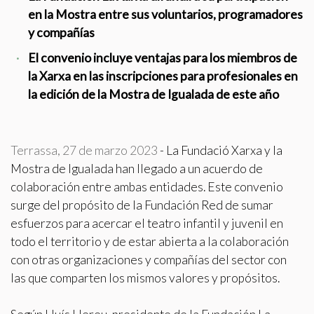
en la Mostra entre sus voluntarios, programadores
y compañías
Modificar cookies
El convenio incluye ventajas para los miembros de
la Xarxa en las inscripciones para profesionales en
Técnicas y funcionales
Siempre activas
la edición de la Mostra de Igualada de este año
Este sitio web utiliza Cookies propias para recopilar
información con la finalidad de mejorar nuestros servicios.
Si continua navegando, supone la aceptación de la
instalación de las mismas. El usuario tiene la posibilidad
de configurar su navegador pudiendo, si así lo desea,
Terrassa, 27 de marzo 2023
- La Fundació Xarxa y la
impedir que sean instaladas en su disco duro, aunque
Mostra de Igualada han llegado a un acuerdo de
deberá tener en cuenta que dicha acción podrá ocasionar
dificultades de navegación de la página web.
colaboración entre ambas entidades. Este convenio
surge del propósito de la Fundación Red de sumar
Analíticas y personalización
esfuerzos para acercar el teatro infantil y juvenil en
todo el territorio y de estar abierta a la colaboración
Permiten realizar el seguimiento y análisis del
comportamiento de los usuarios de este sitio web. La
con otras organizaciones y compañías del sector con
información recogida mediante este tipo de cookies se
utiliza en la medición de la actividad de la web para la
las que comparten los mismos valores y propósitos.
elaboración de perfiles de navegación de los usuarios con
el fin de introducir mejoras en función del análisis de los
datos de uso que hacen los usuarios del servicio. Permiten