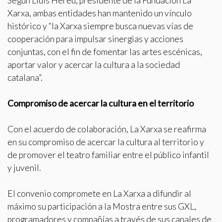
Según Lluís Hereu, presidente de la Fundación La
guardar la información de preferencia del usuario para
Xarxa, ambas entidades han mantenido un vínculo
mejorar la calidad de nuestros servicios y para ofrecer una
mejor experiencia a través de productos recomendados.
histórico y “la Xarxa siempre busca nuevas vías de
cooperación para impulsar sinergias y acciones
Marketing y publicidad
conjuntas, con el fin de fomentar las artes escénicas,
Estas cookies son utilizadas para almacenar información
aportar valor y acercar la cultura a la sociedad
sobre las preferencias y elecciones personales del usuario
catalana”.
a través de la observación continuada de sus hábitos de
navegación. Gracias a ellas, podemos conocer los hábitos
de navegación en el sitio web y mostrar publicidad
Compromiso de acercar la cultura en el territorio
relacionada con el perfil de navegación del usuario.
Con el acuerdo de colaboración, La Xarxa se reafirma
en su compromiso de acercar la cultura al territorio y
de promover el teatro familiar entre el público infantil
y juvenil.
El convenio compromete en La Xarxa a difundir al
máximo su participación a la Mostra entre sus GXL,
programadores y compañías a través de sus canales de