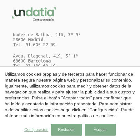
Núñez de Balboa, 116, 3º 9ª
28006
Madrid
Tel. 91 005 22 69
Avda. Diagonal, 419, 5º 1ª
08008
Barcelona
Tel. 93 189 09 19
Utilizamos cookies propias y de terceros para hacer funcionar de
Escríbenos un e-mail
Guardar configuración
Aceptar todas
manera segura nuestra página web y personalizar su contenido.
Igualmente, utilizamos cookies para medir y obtener datos de la
navegación que realiza y para ajustar la publicidad a sus gustos y
preferencias. Pulse el botón "Aceptar todas" para confirmar que
ha leído y aceptado la información presentada. Para administrar
o deshabilitar estas cookies haga click en "Configuración". Puede
Català
|
Español
|
English
obtener más información en nuestra
política de cookies
.
Copyright 2026 © UNDATIA S.L.
Todos los derechos reservados
Configuración
Rechazar
Aceptar
Aviso Legal
Política de Cookies